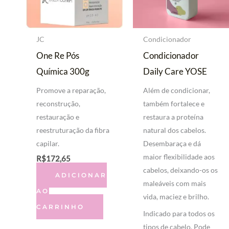
JC
Condicionador
One Re Pós
Condicionador
Química 300g
Daily Care YOSE
Promove a reparação,
Além de condicionar,
reconstrução,
também fortalece e
restauração e
restaura a proteína
reestruturação da fibra
natural dos cabelos.
capilar.
Desembaraça e dá
maior flexibilidade aos
R$
172,65
cabelos, deixando-os os
ADICIONAR
maleáveis com mais
AO
vida, maciez e brilho.
CARRINHO
Indicado para todos os
tipos de cabelo. Pode