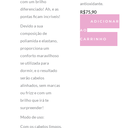
com um brilho
antioxidante.
diferenciado! Ah, e as
R$
75,90
pontas ficam incríveis!
ADICIONAR
Devido a sua
AO
composição de
CARRINHO
poliamida e elastano,
proporciona um
conforto maravilhoso
se utilizada para
dormir, e o resultado
serão cabelos
alinhados, sem marcas
ou frizz e com um
brilho que irá te
surpreender!
Modo de uso:
Com os cabelos limpos,