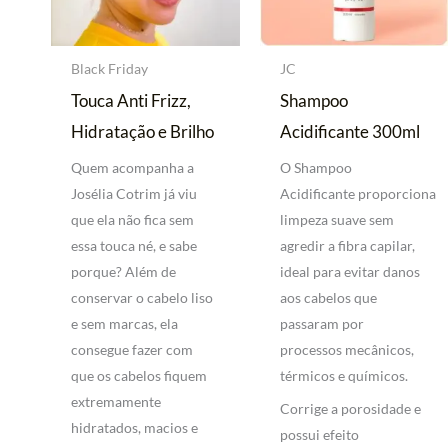
Black Friday
JC
Touca Anti Frizz,
Shampoo
Hidratação e Brilho
Acidificante 300ml
Quem acompanha a
O Shampoo
Josélia Cotrim já viu
Acidificante proporciona
que ela não fica sem
limpeza suave sem
essa touca né, e sabe
agredir a fibra capilar,
porque? Além de
ideal para evitar danos
conservar o cabelo liso
aos cabelos que
e sem marcas, ela
passaram por
consegue fazer com
processos mecânicos,
que os cabelos fiquem
térmicos e químicos.
extremamente
Corrige a porosidade e
hidratados, macios e
possui efeito