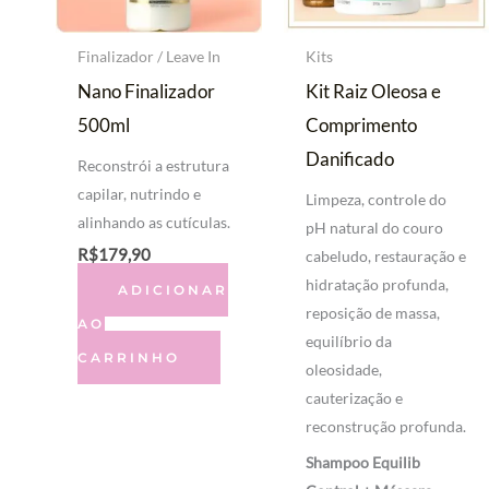
Finalizador / Leave In
Kits
Nano Finalizador
Kit Raiz Oleosa e
500ml
Comprimento
Danificado
Reconstrói a estrutura
capilar, nutrindo e
Limpeza, controle do
alinhando as cutículas.
pH natural do couro
R$
179,90
cabeludo, restauração e
hidratação profunda,
ADICIONAR
reposição de massa,
AO
equilíbrio da
CARRINHO
oleosidade,
cauterização e
reconstrução profunda.
Shampoo Equilib