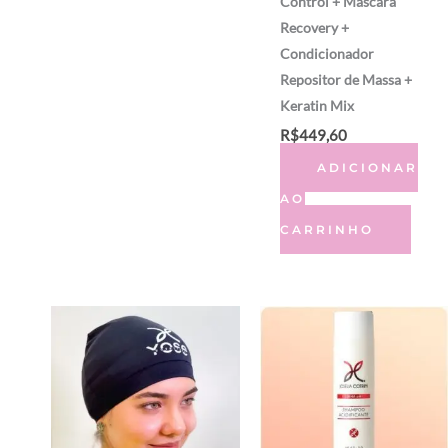
Control + Máscara
Recovery +
Condicionador
Repositor de Massa +
Keratin Mix
R$
449,60
ADICIONAR
AO
CARRINHO